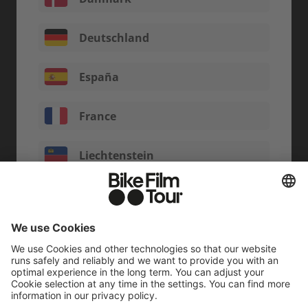
Deutschland
España
France
Liechtenstein
Luxemburg
Nederland
Österreich